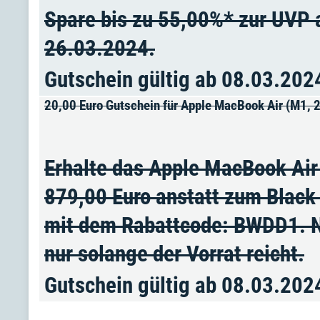
Spare bis zu 55,00%* zur UVP 
26.03.2024.
Gutschein gültig ab 08.03.202
20,00 Euro Gutschein für Apple MacBook Air (M1
Erhalte das Apple MacBook Ai
879,00 Euro anstatt zum Black
mit dem Rabattcode: BWDD1. N
nur solange der Vorrat reicht.
Gutschein gültig ab 08.03.202