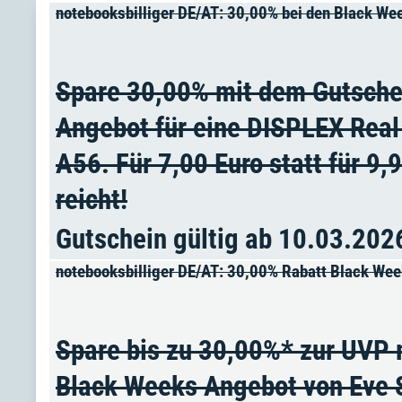
notebooksbilliger DE/AT: 30,00% bei den Black W
Spare 30,00% mit dem Gutsche
Angebot für eine DISPLEX Real
A56. Für 7,00 Euro statt für 9,
reicht!
Gutschein gültig ab 10.03.202
notebooksbilliger DE/AT: 30,00% Rabatt Black We
Spare bis zu 30,00%* zur UVP 
Black Weeks Angebot von Eve 