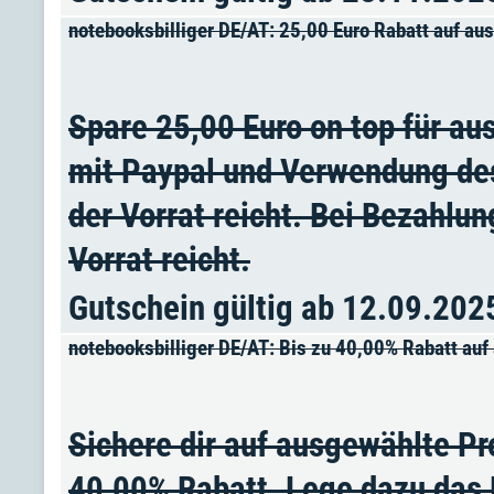
notebooksbilliger DE/AT: 25,00 Euro Rabatt auf a
Spare 25,00 Euro on top für a
mit Paypal und Verwendung de
der Vorrat reicht. Bei Bezahlu
Vorrat reicht.
Gutschein gültig ab 12.09.202
notebooksbilliger DE/AT: Bis zu 40,00% Rabatt au
Sichere dir auf ausgewählte Pr
40,00% Rabatt. Lege dazu das 