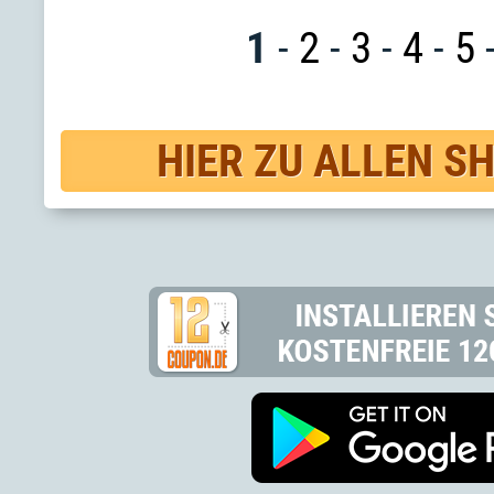
1
-
2
-
3
-
4
-
5
HIER ZU ALLEN S