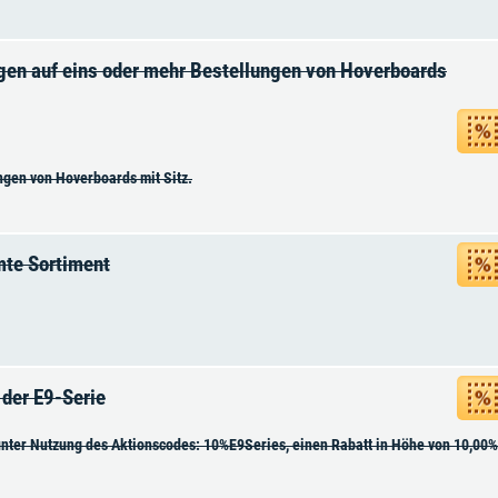
gen auf eins oder mehr Bestellungen von Hoverboards
ngen von Hoverboards mit Sitz.
mte Sortiment
 der E9-Serie
nter Nutzung des Aktionscodes: 10%E9Series, einen Rabatt in Höhe von 10,00% a