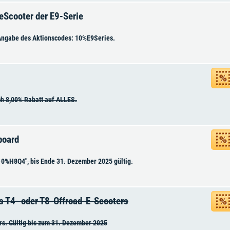
eScooter der E9-Serie
 Angabe des Aktionscodes: 10%E9Series.
ch 8,00% Rabatt auf ALLES.
board
10%H8Q4", bis Ende 31. Dezember 2025 gültig.
s T4- oder T8-Offroad-E-Scooters
rs. Gültig bis zum 31. Dezember 2025