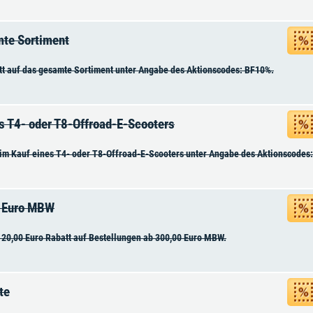
mte Sortiment
t auf das gesamte Sortiment unter Angabe des Aktionscodes: BF10%.
s T4- oder T8-Offroad-E-Scooters
im Kauf eines T4- oder T8-Offroad-E-Scooters unter Angabe des Aktionscodes:
0 Euro MBW
t 20,00 Euro Rabatt auf Bestellungen ab 300,00 Euro MBW.
te