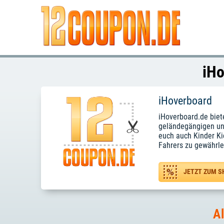
iHo
iHoverboard
iHoverboard.de biet
geländegängigen und
euch auch Kinder Kic
Fahrers zu gewährle
JETZT ZUM S
Al