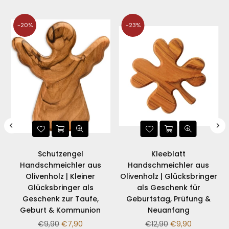
-20%
-23%
Schutzengel
Kleeblatt
Handschmeichler aus
Handschmeichler aus
Olivenholz | Kleiner
Olivenholz | Glücksbringer
Glücksbringer als
als Geschenk für
Geschenk zur Taufe,
Geburtstag, Prüfung &
Geburt & Kommunion
Neuanfang
Normaler
Normaler
€9,90
€7,90
€12,90
€9,90