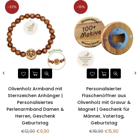
-23%
-15%
Olivenholz Armband mit
Personalisierter
Sternzeichen Anhänger |
Flaschenöffner aus
Personalisiertes
Olivenholz mit Gravur &
Perlenarmband Damen &
Magnet | Geschenk für
Herren, Geschenk
Männer, Vatertag,
Geburtstag
Geburtstag
Normaler
Normaler
€12,90
€9,90
€18,90
€15,90
Preis
Preis