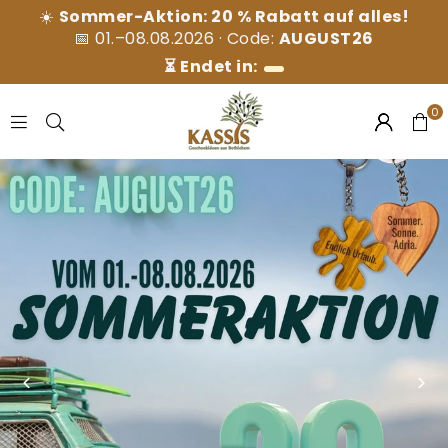
☀️
Sommer-Aktion: 20 % Rabatt auf alles!
📅 01.–08.08.2026 · Code:
AUGUST26
⏳ Endet in:
0
K
A
S
S
I
S
G
E
S
C
H
E
N
K