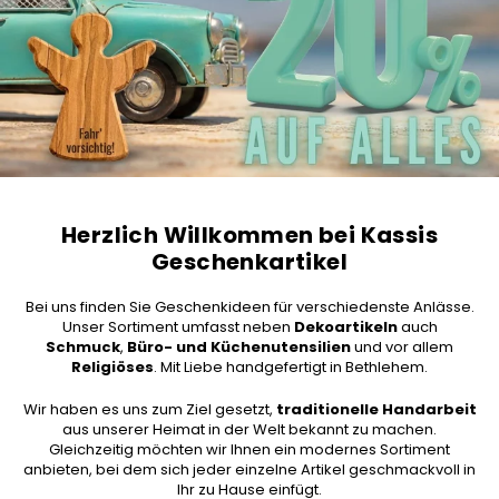
A
R
T
I
K
E
L
G
M
B
H
Herzlich Willkommen bei Kassis
Geschenkartikel
Bei uns finden Sie Geschenkideen für verschiedenste Anlässe.
Unser Sortiment umfasst neben
Dekoartikeln
auch
Schmuck
,
Büro- und Küchenutensilien
und vor allem
Religiöses
. Mit Liebe handgefertigt in Bethlehem.
Wir haben es uns zum Ziel gesetzt,
traditionelle Handarbeit
aus unserer Heimat in der Welt bekannt zu machen.
Gleichzeitig möchten wir Ihnen ein modernes Sortiment
anbieten, bei dem sich jeder einzelne Artikel geschmackvoll in
Ihr zu Hause einfügt.