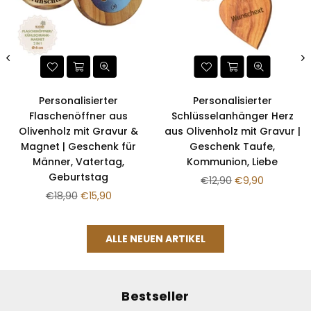
Personalisierter
Personalisierter
Flaschenöffner aus
Schlüsselanhänger Herz
Olivenholz mit Gravur &
aus Olivenholz mit Gravur |
Magnet | Geschenk für
Geschenk Taufe,
Männer, Vatertag,
Kommunion, Liebe
Geburtstag
Normaler
€12,90
€9,90
Normaler
Preis
€18,90
€15,90
Preis
ALLE NEUEN ARTIKEL
Bestseller