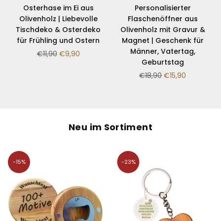
¡
Osterhase im Ei aus
Personalisierter
Olivenholz | Liebevolle
Flaschenöffner aus
Tischdeko & Osterdeko
Olivenholz mit Gravur &
für Frühling und Ostern
Magnet | Geschenk für
Männer, Vatertag,
Normaler
€11,90
€9,90
Geburtstag
Preis
Normaler
€18,90
€15,90
Preis
Neu im Sortiment
-15%
-23%