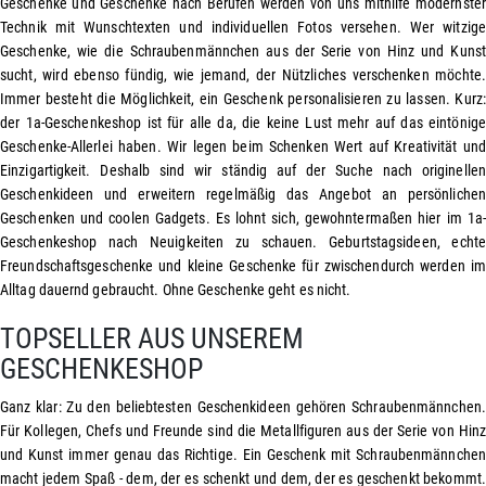
Geschenke und
Geschenke nach Berufen
werden von uns mithilfe modernster
Technik mit Wunschtexten und individuellen Fotos versehen. Wer
witzige
Geschenke
, wie die
Schraubenmännchen
aus der Serie von Hinz und Kunst
sucht, wird ebenso fündig, wie jemand, der Nützliches verschenken möchte.
Immer besteht die Möglichkeit, ein Geschenk personalisieren zu lassen. Kurz:
der 1a-Geschenkeshop ist für alle da, die keine Lust mehr auf das eintönige
Geschenke-Allerlei haben. Wir legen beim Schenken Wert auf Kreativität und
Einzigartigkeit. Deshalb sind wir ständig auf der Suche nach originellen
Geschenkideen und erweitern regelmäßig das Angebot an persönlichen
Geschenken und coolen Gadgets. Es lohnt sich, gewohntermaßen hier im 1a-
Geschenkeshop nach Neuigkeiten zu schauen. Geburtstagsideen, echte
Freundschaftsgeschenke
und kleine Geschenke für zwischendurch werden im
Alltag dauernd gebraucht. Ohne Geschenke geht es nicht.
TOPSELLER AUS UNSEREM
GESCHENKESHOP
Ganz klar: Zu den beliebtesten Geschenkideen gehören Schraubenmännchen.
Für
Kollegen
, Chefs und Freunde sind die Metallfiguren aus der Serie von Hinz
und Kunst immer genau das Richtige. Ein Geschenk mit Schraubenmännchen
macht jedem Spaß - dem, der es schenkt und dem, der es geschenkt bekommt.