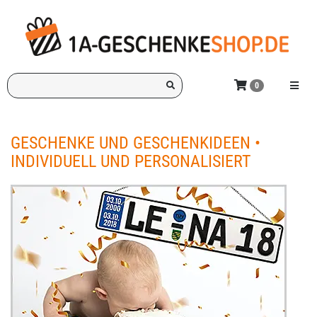
Ich
Menü e
0
suche
ein
Geschenk
GESCHENKE UND GESCHENKIDEEN •
für:
INDIVIDUELL UND PERSONALISIERT