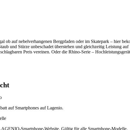
gal ob auf nebelverhangenen Bergpfaden oder im Skatepark – hier bek
Staub und Stürze unbeschadet überstehen und gleichzeitig Leistung auf 
chlagbaren Preis vereinen. Oder die Rhino-Serie – Hochleistungsgeräte 
cht
o
batt auf Smartphones auf Lagenio.
lle
en LAGENIO-Smartphone-Website. Gültig für alle Smartphone-Modelle.