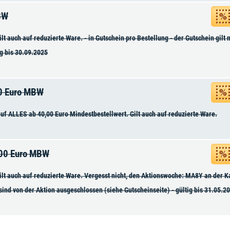
BW
t auch auf reduzierte Ware. - in Gutschein pro Bestellung - der Gutschein gilt 
ig bis 30.09.2025
00 Euro MBW
f ALLES ab 40,00 Euro Mindestbestellwert. Gilt auch auf reduzierte Ware.
,00 Euro MBW
lt auch auf reduzierte Ware. Vergesst nicht, den Aktionswoche: MA8Y an der Ka
 sind von der Aktion ausgeschlossen (siehe Gutscheinseite) - gültig bis 31.05.2