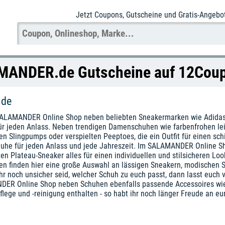
Jetzt Coupons
, Gutscheine und Gratis-Angebo
ANDER.de Gutscheine auf 12Cou
de
SALAMANDER Online Shop neben beliebten Sneakermarken wie Adidas, 
r jeden Anlass. Neben trendigen Damenschuhen wie farbenfrohen leich
n Slingpumps oder verspielten Peeptoes, die ein Outfit für einen sch
he für jeden Anlass und jede Jahreszeit. Im SALAMANDER Online Shop
n Plateau-Sneaker alles für einen individuellen und stilsicheren Loo
 finden hier eine große Auswahl an lässigen Sneakern, modischen S
r noch unsicher seid, welcher Schuh zu euch passt, dann lasst euch 
ANDER Online Shop neben Schuhen ebenfalls passende Accessoires wie
pflege und -reinigung enthalten - so habt ihr noch länger Freude an 