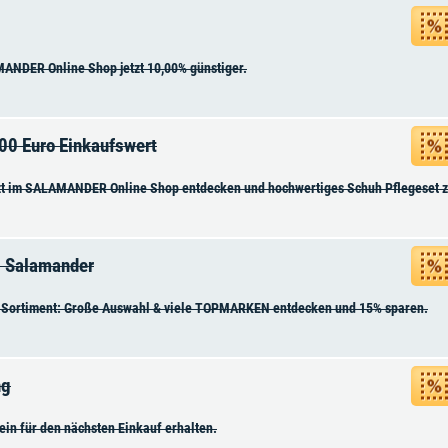
ANDER Online Shop jetzt 10,00% günstiger.
00 Euro Einkaufswert
zt im SALAMANDER Online Shop entdecken und hochwertiges Schuh Pflegeset zu
i Salamander
 Sortiment: Große Auswahl & viele TOPMARKEN entdecken und 15% sparen.
ng
n für den nächsten Einkauf erhalten.