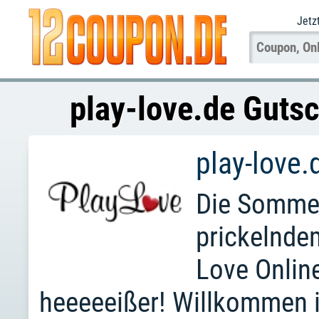
Jetz
play-love.de Guts
play-love.
Die Sommer
prickelnde
Love Onlin
heeeeeißer! Willkommen i