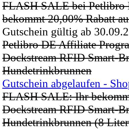
FLASH SALE bei Petlibro D
bekommt 20,00% Rabatt auf
Gutschein gültig ab 30.09.
Petlibro DE Affiliate Prog
Dockstream RFID Smart-B
Hundetrinkbrunnen
Gutschein abgelaufen - Sh
FLASH SALE: Ihr bekommt
Dockstream RFID Smart-B
Hundetrinkbrunnen (8 Liter