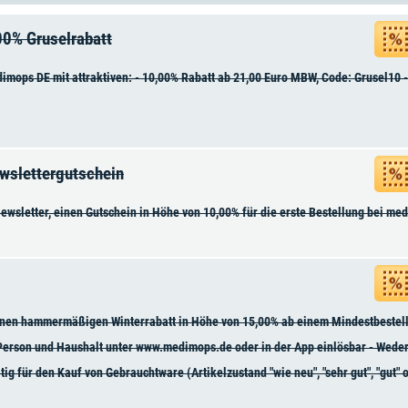
00% Gruselrabatt
imops DE mit attraktiven: - 10,00% Rabatt ab 21,00 Euro MBW, Code: Grusel10 
wslettergutschein
sletter, einen Gutschein in Höhe von 10,00% für die erste Bestellung bei medi
inen hammermäßigen Winterrabatt in Höhe von 15,00% ab einem Mindestbestellw
o Person und Haushalt unter www.medimops.de oder in der App einlösbar - Wede
g für den Kauf von Gebrauchtware (Artikelzustand "wie neu", "sehr gut", "gut" o