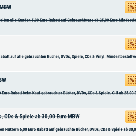
o MBW
halten alle Kunden 5,00 Euro Rabatt auf Gebrauchtware ab 25,00 Euro Mindestbe
batt auf alle gebrauchten Bücher, DVDs, Spiele, CDs & Vinyl. Mindestbestellwe
MBW
 Euro Rabatt beim Kauf gebrauchter Bücher, DVDs, CDs & Spiele. Gilt ab 25,00 
s, CDs & Spiele ab 30,00 Euro MBW
ren Nutzern 6,00 Euro Rabatt auf gebrauchte Bücher, DVDs, CDs & Spiele ab 30,