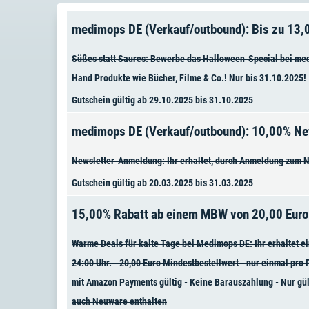
medimops DE (Verkauf/outbound): Bis zu 13,
Süßes statt Saures: Bewerbe das Halloween-Special bei med
Hand Produkte wie Bücher, Filme & Co.! Nur bis 31.10.2025!
Gutschein gültig ab 29.10.2025 bis 31.10.2025
medimops DE (Verkauf/outbound): 10,00% Ne
Newsletter-Anmeldung: Ihr erhaltet, durch Anmeldung zum New
Gutschein gültig ab 20.03.2025 bis 31.03.2025
15,00% Rabatt ab einem MBW von 20,00 Euro
Warme Deals für kalte Tage bei Medimops DE: Ihr erhaltet e
24:00 Uhr. - 20,00 Euro Mindestbestellwert - nur einmal pr
mit Amazon Payments gültig - Keine Barauszahlung - Nur gülti
auch Neuware enthalten