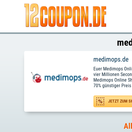
med
medimops.de
Euer Medimops Onlin
vier Millionen Secon
Medimops Online Shop
70% günstiger Preis 
JETZT ZUM S
Al