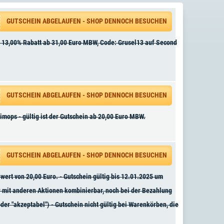
GUTSCHEIN ABGELAUFEN - SHOP DENNOCH BESUCHEN
- 13,00% Rabatt ab 31,00 Euro MBW, Code: Grusel13 auf Second
GUTSCHEIN ABGELAUFEN - SHOP DENNOCH BESUCHEN
mops - gültig ist der Gutschein ab 20,00 Euro MBW.
GUTSCHEIN ABGELAUFEN - SHOP DENNOCH BESUCHEN
ert von 20,00 Euro. - Gutschein gültig bis 12.01.2025 um
r mit anderen Aktionen kombinierbar, noch bei der Bezahlung
der "akzeptabel") - Gutschein nicht gültig bei Warenkörben, die