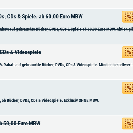
Ds, CDs & Spiele. ab 60,00 Euro MBW
abatt auf gebrauchte Bücher, DVDs, CDs & Spiele ab 60,00 Euro MBW. Aktion gi
 CDs & Videospiele
0% Rabatt auf gebrauchte Bücher, DVDs, CDs & Videospiele. Mindestbestellwert:
al, ob Bücher, DVDs, CDs & Videospiele. Exklusiv OHNE MBW.
ab 50,00 Euro MBW