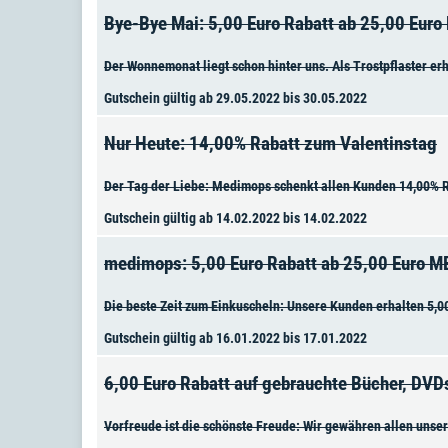
Bye-Bye Mai: 5,00 Euro Rabatt ab 25,00 Eur
Der Wonnemonat liegt schon hinter uns. Als Trostpflaster er
Gutschein gültig ab 29.05.2022 bis 30.05.2022
Nur Heute: 14,00% Rabatt zum Valentinstag
Der Tag der Liebe: Medimops schenkt allen Kunden 14,00% Ra
Gutschein gültig ab 14.02.2022 bis 14.02.2022
medimops: 5,00 Euro Rabatt ab 25,00 Euro 
Die beste Zeit zum Einkuscheln: Unsere Kunden erhalten 5,00
Gutschein gültig ab 16.01.2022 bis 17.01.2022
6,00 Euro Rabatt auf gebrauchte Bücher, DVD
Vorfreude ist die schönste Freude: Wir gewähren allen unse