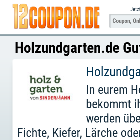
Jetz
Holzundgarten.de Gu
Holzundga
In eurem H
bekommt ih
werden übe
Fichte, Kiefer, Lärche ode