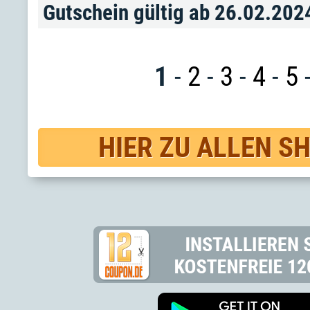
Gutschein gültig ab 26.02.202
1
-
2
-
3
-
4
-
5
HIER ZU ALLEN S