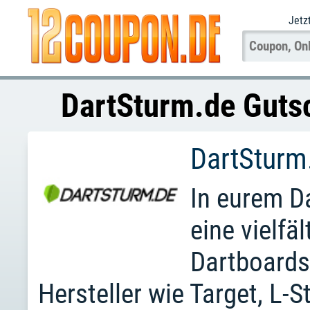
Jetz
DartSturm.de Guts
DartSturm
In eurem Da
eine vielfä
Dartboards
Hersteller wie Target, L-S