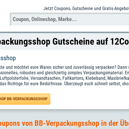
Jetzt Coupons
, Gutscheine und Gratis-Angebo
ackungsshop Gutscheine auf 12C
gsshop
kte und möchtet eure Waren sicher und zuverlässig verpacken? Dann 
fessionelles, robustes und gleichzeitig simples Verpackungsmaterial.
uftpolsterfolie, Versandtaschen, Faltkartons, Klebeband, Maxibriefk
t das Richtige für eure Bedürfnisse. Überzeugt euch schnell selbst, s
SHOP BB-VERPACKUNGSSHOP
oupons von BB-Verpackungsshop in der Üb